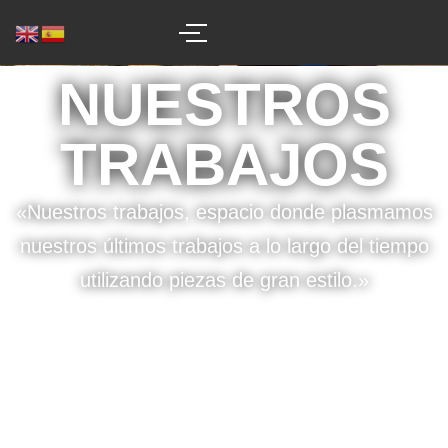
NUESTROS
TRABAJOS
«Nuestros trabajos, espacio donde plasmamos
nuestros últimos trabajos a lo largo del tiempo
utilizando piezas de gran estilo.»